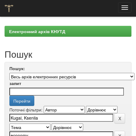
Skip
navigation
Електронний архів КНУТД
Пошук
Пошук:
запит
Поточні фільтри: