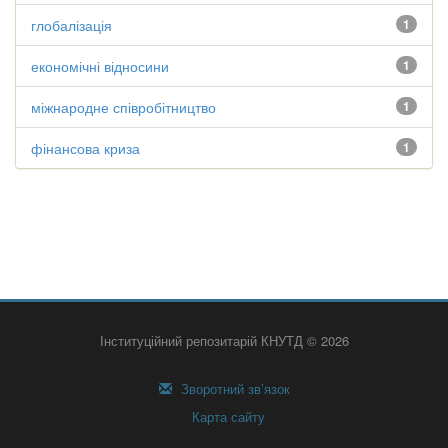
глобалізація
1
економічні відносини
1
міжнародне співробітництво
1
фінансова криза
1
Інституційний репозитарій КНУТД © 2026
Зворотний зв’язок
Карта сайту