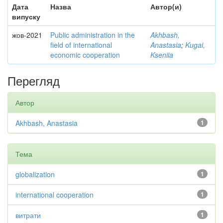
Дата
Назва
Автор(и)
випуску
жов-2021
Public administration in the
Akhbash,
field of international
Anastasia
;
Kugai,
economic cooperation
Kseniia
Перегляд
Автор
Akhbash, Anastasia
1
Тема
globalization
1
international cooperation
1
витрати
1