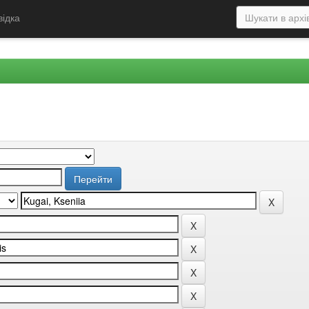
відка