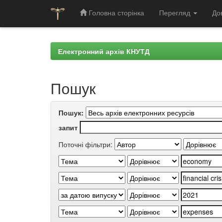
Головна сторінка
Перегляд
До
Skip
navigation
Електронний архів КНУТД
Пошук
Пошук:
запит
Поточні фільтри: