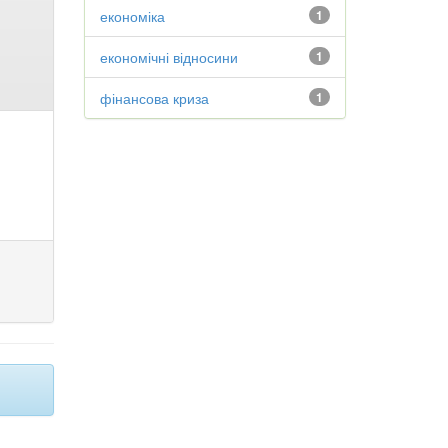
економіка
1
економічні відносини
1
фінансова криза
1