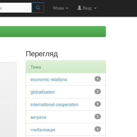
Мова
Вхід:
Перегляд
Тема
economic relations
1
globalization
1
international cooperation
1
витрати
1
глобалізація
1