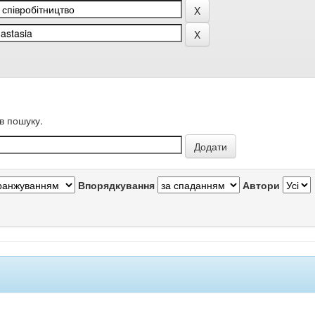
в пошуку.
Впорядкування
Автори