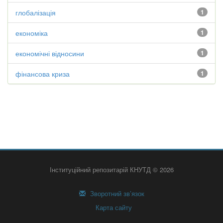
глобалізація
1
економіка
1
економічні відносини
1
фінансова криза
1
Інституційний репозитарій КНУТД © 2026
Зворотний зв’язок
Карта сайту