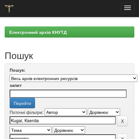
Skip
navigation
Електронний архів КНУТД
Пошук
Пошук:
запит
Поточні фільтри: