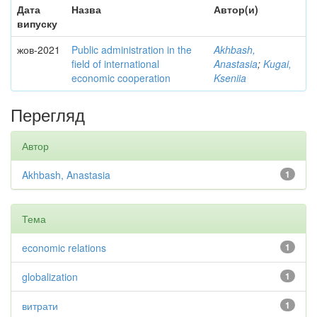
Дата
Назва
Автор(и)
випуску
жов-2021
Public administration in the
Akhbash,
field of international
Anastasia
;
Kugai,
economic cooperation
Kseniia
Перегляд
Автор
Akhbash, Anastasia
1
Тема
economic relations
1
globalization
1
витрати
1