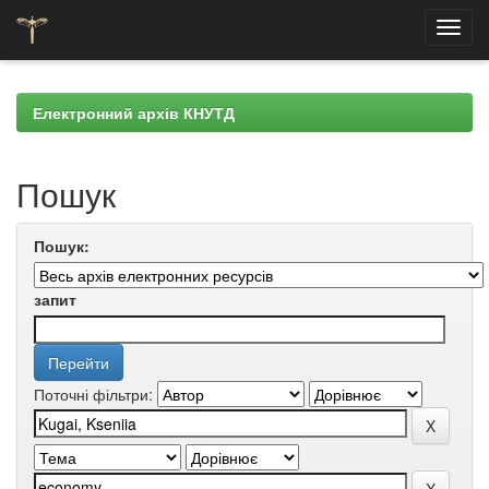
Skip
navigation
Електронний архів КНУТД
Пошук
Пошук:
запит
Поточні фільтри: