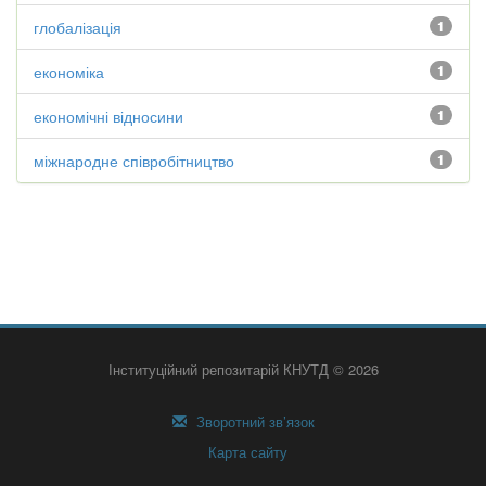
глобалізація
1
економіка
1
економічні відносини
1
міжнародне співробітництво
1
Інституційний репозитарій КНУТД © 2026
Зворотний зв’язок
Карта сайту