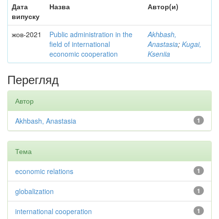
Дата
Назва
Автор(и)
випуску
жов-2021
Public administration in the
Akhbash,
field of international
Anastasia
;
Kugai,
economic cooperation
Kseniia
Перегляд
Автор
Akhbash, Anastasia
1
Тема
economic relations
1
globalization
1
international cooperation
1