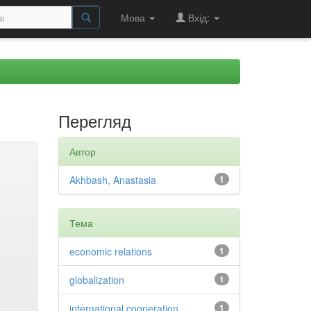
Мова
Вхід:
Перегляд
Автор
Akhbash, Anastasia
1
Тема
economic relations
1
globalization
1
international cooperation
1