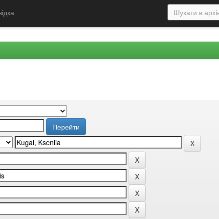
відка