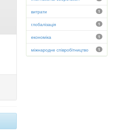
витрати
1
глобалізація
1
економіка
1
міжнародне співробітництво
1