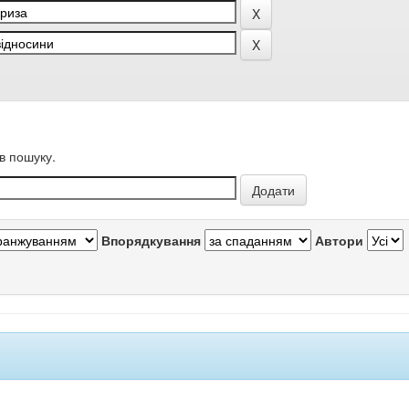
в пошуку.
Впорядкування
Автори