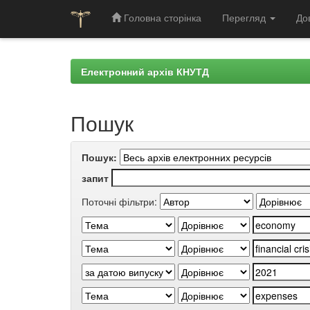
Головна сторінка
Перегляд
До
Skip
navigation
Електронний архів КНУТД
Пошук
Пошук:
запит
Поточні фільтри: