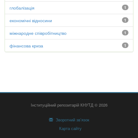
глобалізація
1
економічні відносини
1
міжнародне співробітництво
1
фінансова криза
1
Інституційний репозитарій КНУТД © 2026
Зворотний зв’язок
Карта сайту