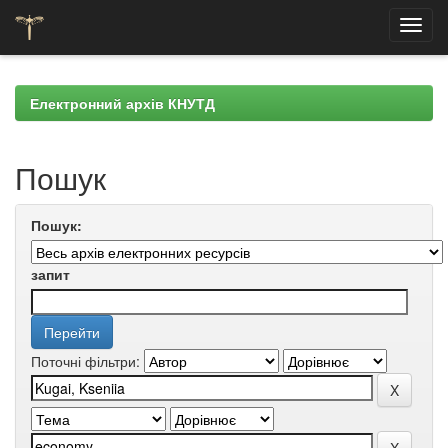
Skip
navigation
Електронний архів КНУТД
Пошук
Пошук:
запит
Поточні фільтри: