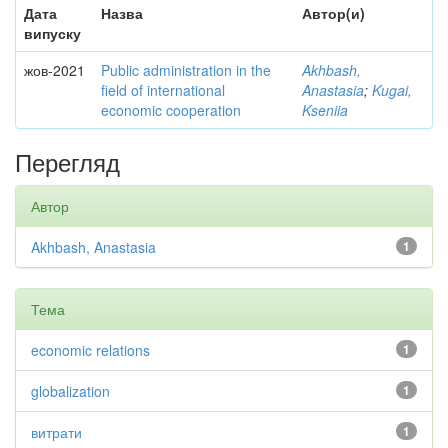
Дата
Назва
Автор(и)
випуску
жов-2021
Public administration in the
Akhbash,
field of international
Anastasia
;
Kugai,
economic cooperation
Kseniia
Перегляд
Автор
Akhbash, Anastasia
1
Тема
economic relations
1
globalization
1
витрати
1