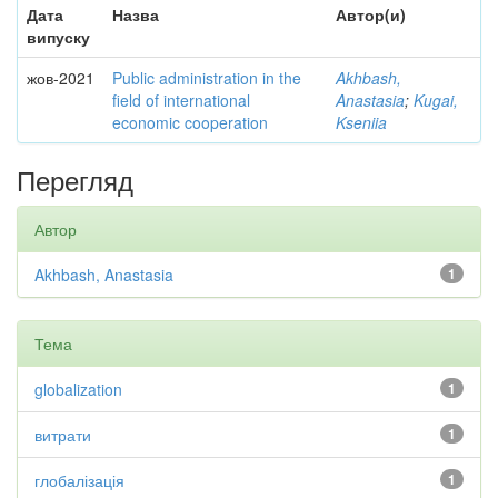
Дата
Назва
Автор(и)
випуску
жов-2021
Public administration in the
Akhbash,
field of international
Anastasia
;
Kugai,
economic cooperation
Kseniia
Перегляд
Автор
Akhbash, Anastasia
1
Тема
globalization
1
витрати
1
глобалізація
1