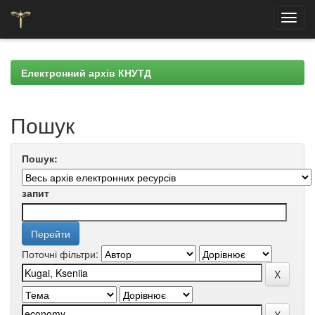
Skip
navigation
Електронний архів КНУТД
Пошук
Пошук:
запит
Поточні фільтри: