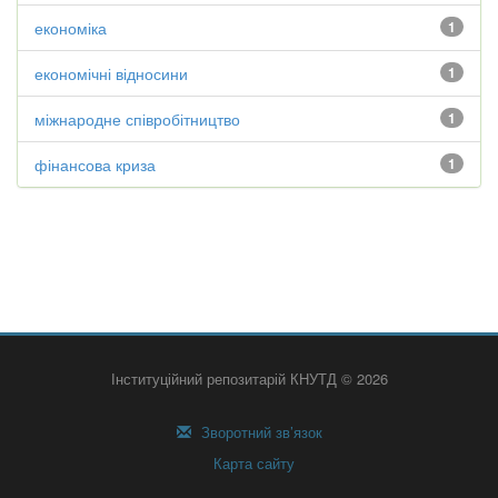
економіка
1
економічні відносини
1
міжнародне співробітництво
1
фінансова криза
1
Інституційний репозитарій КНУТД © 2026
Зворотний зв’язок
Карта сайту