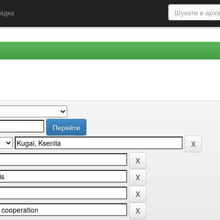
відка