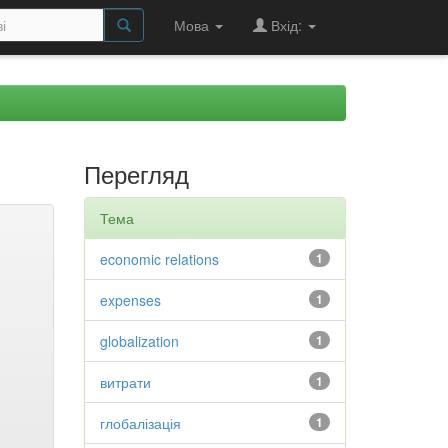
Мова
Вхід:
Перегляд
Тема
economic relations
1
expenses
1
globalization
1
витрати
1
глобалізація
1