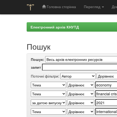
Головна сторінка
Перегляд
До
Skip
navigation
Електронний архів КНУТД
Пошук
Пошук:
запит
Поточні фільтри: