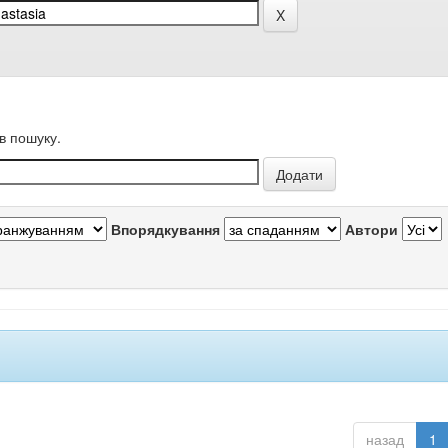
в пошуку.
Впорядкування
Автори
назад
1