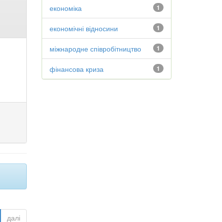
економіка
1
економічні відносини
1
міжнародне співробітництво
1
фінансова криза
1
далі