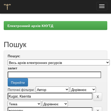
Skip
navigation
Електронний архів КНУТД
Пошук
Пошук:
запит
Поточні фільтри: