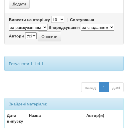
Вивести на сторінку
|
Сортування
Впорядкування
Автори
Результати 1-1 зі 1.
назад
1
далі
Знайдені матеріали:
Дата
Назва
Автор(и)
випуску