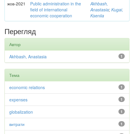
жов-2021
Public administration in the
Akhbash,
field of international
Anastasia
;
Kugai,
economic cooperation
Kseniia
Перегляд
Автор
Akhbash, Anastasia
1
Тема
economic relations
1
expenses
1
globalization
1
витрати
1