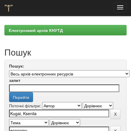
Skip
navigation
Електронний архів КНУТД
Пошук
Пошук:
запит
Поточні фільтри: