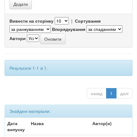
Вивести на сторінку
|
Сортування
Впорядкування
Автори
Результати 1-1 зі 1.
назад
1
далі
Знайдені матеріали:
Дата
Назва
Автор(и)
випуску