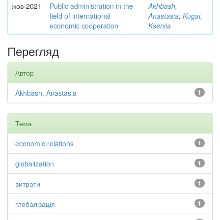
жов-2021
Public administration in the
Akhbash,
field of international
Anastasia
;
Kugai,
economic cooperation
Kseniia
Перегляд
Автор
Akhbash, Anastasia
1
Тема
economic relations
1
globalization
1
витрати
1
глобалізація
1