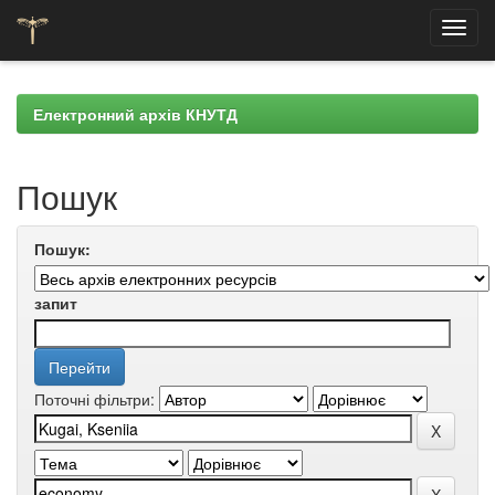
Skip
navigation
Електронний архів КНУТД
Пошук
Пошук:
запит
Поточні фільтри: