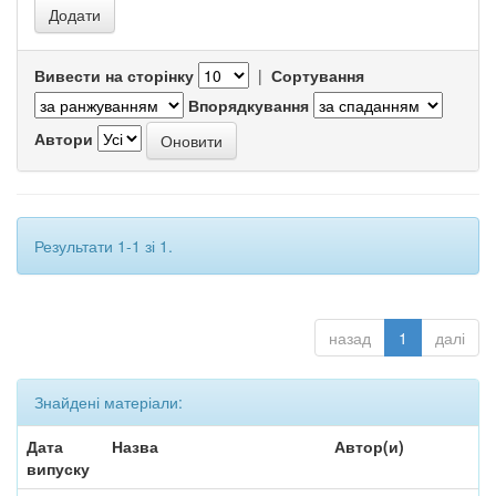
Вивести на сторінку
|
Сортування
Впорядкування
Автори
Результати 1-1 зі 1.
назад
1
далі
Знайдені матеріали:
Дата
Назва
Автор(и)
випуску