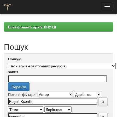
Skip
navigation
Електронний архів КНУТД
Пошук
Пошук:
запит
Поточні фільтри: