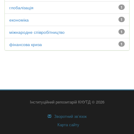
глобалізація
1
економіка
1
міжнародне співробітництво
1
фінансова криза
1
Інституційний репозитарій КНУТД © 2026
Зворотний зв’язок
Карта сайту