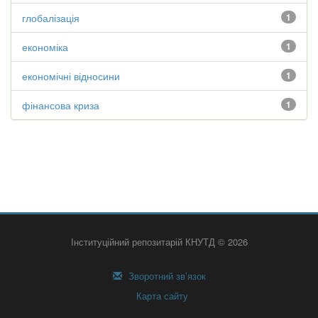
глобалізація
1
економіка
1
економічні відносини
1
фінансова криза
1
Інституційний репозитарій КНУТД © 2026
Зворотний зв’язок
Карта сайту