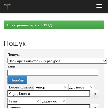
Skip
navigation
Електронний архів КНУТД
Пошук
Пошук:
запит
Поточні фільтри: