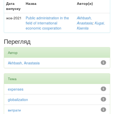
Дата
Назва
Автор(и)
випуску
жов-2021
Public administration in the
Akhbash,
field of international
Anastasia
;
Kugai,
economic cooperation
Kseniia
Перегляд
Автор
Akhbash, Anastasia
1
Тема
expenses
1
globalization
1
витрати
1