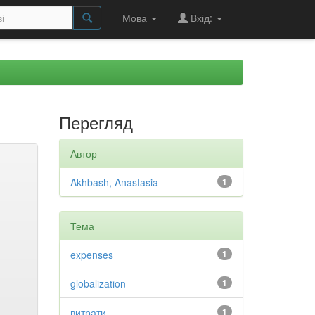
Мова
Вхід:
Перегляд
Автор
Akhbash, Anastasia
1
Тема
expenses
1
globalization
1
витрати
1