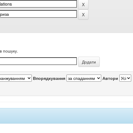
в пошуку.
Впорядкування
Автори