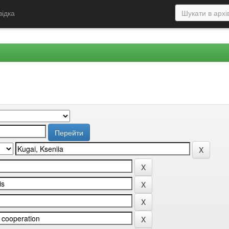
відка