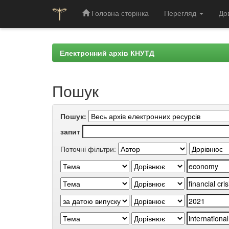
Головна сторінка
Перегляд
До
Skip
navigation
Електронний архів КНУТД
Пошук
Пошук:
запит
Поточні фільтри: