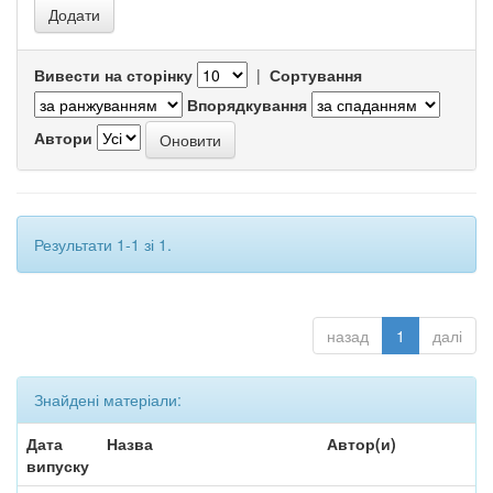
Вивести на сторінку
|
Сортування
Впорядкування
Автори
Результати 1-1 зі 1.
назад
1
далі
Знайдені матеріали:
Дата
Назва
Автор(и)
випуску