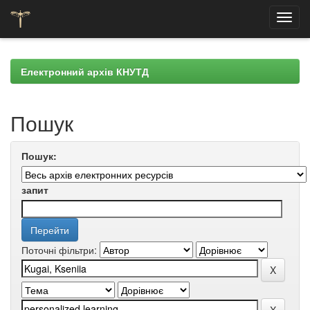
Skip
navigation
Електронний архів КНУТД
Пошук
Пошук:
запит
Поточні фільтри: