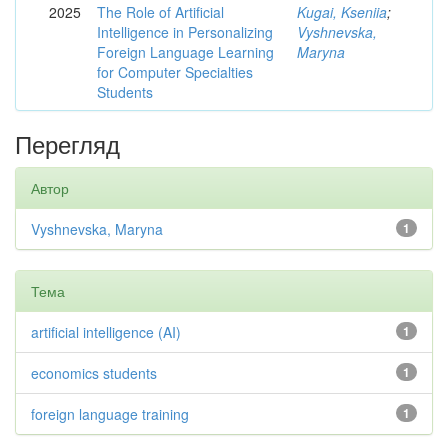
2025
The Role of Artificial
Kugai, Kseniia
;
Intelligence in Personalizing
Vyshnevska,
Foreign Language Learning
Maryna
for Computer Specialties
Students
Перегляд
Автор
Vyshnevska, Maryna
1
Тема
artificial intelligence (AI)
1
economics students
1
foreign language training
1