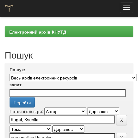
Skip
navigation
Електронний архів КНУТД
Пошук
Пошук:
запит
Поточні фільтри: