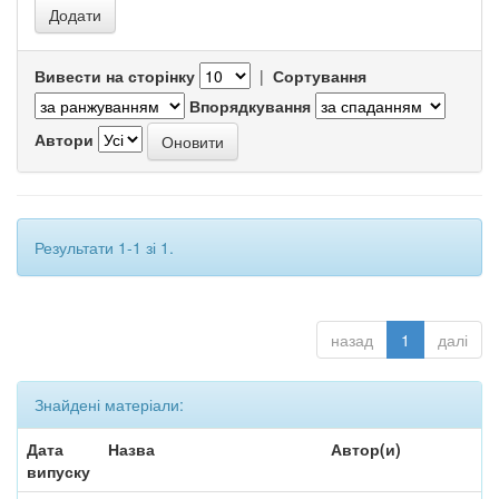
Вивести на сторінку
|
Сортування
Впорядкування
Автори
Результати 1-1 зі 1.
назад
1
далі
Знайдені матеріали:
Дата
Назва
Автор(и)
випуску