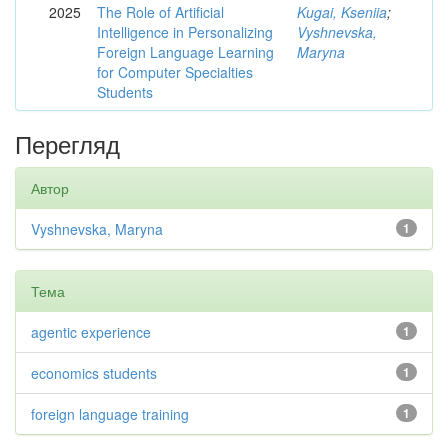
2025
The Role of Artificial
Kugai, Kseniia
;
Intelligence in Personalizing
Vyshnevska,
Foreign Language Learning
Maryna
for Computer Specialties
Students
Перегляд
Автор
Vyshnevska, Maryna
1
Тема
agentic experience
1
economics students
1
foreign language training
1