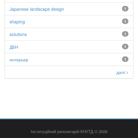
Japanese landscape design
1
shaping
1
solutions
1
ДБН
1
интерьер
1
далі >
Інституційний репозитарій КНУТД © 2026