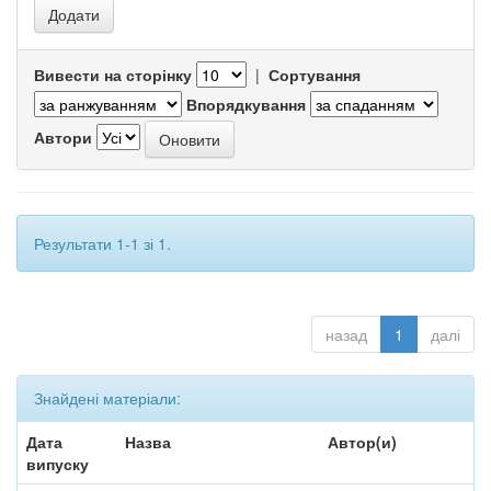
Вивести на сторінку
|
Сортування
Впорядкування
Автори
Результати 1-1 зі 1.
назад
1
далі
Знайдені матеріали:
Дата
Назва
Автор(и)
випуску