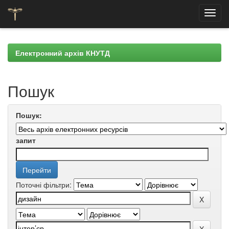
Skip
navigation
Електронний архів КНУТД
Пошук
Пошук:
запит
Поточні фільтри: