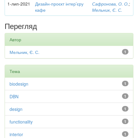
1-лип-2021
Дизайн-проєкт інтер’єру
Сафронова, О. О.
;
кафе
Мельник, Є. С.
Перегляд
Автор
Мельник, Є. С.
1
Тема
biodesign
1
DBN
1
design
1
functionality
1
interior
1