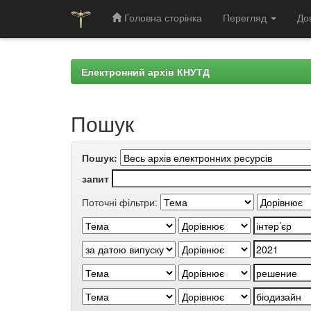
Головна сторінка
Перегляд
До
Skip
navigation
Електронний архів КНУТД
Пошук
Пошук:
запит
Поточні фільтри: