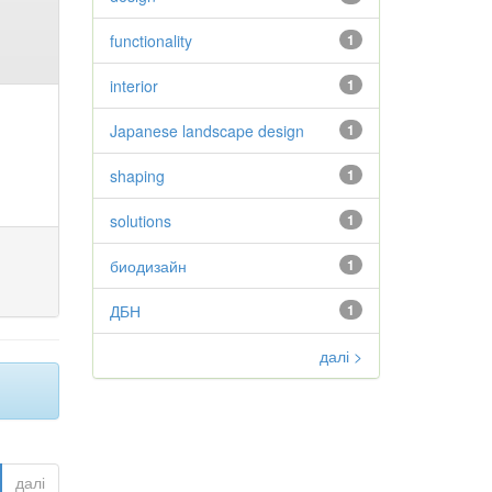
functionality
1
interior
1
Japanese landscape design
1
shaping
1
solutions
1
биодизайн
1
ДБН
1
далі >
далі