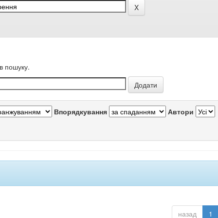
в пошуку.
Впорядкування
Автори
назад
1