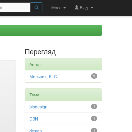
Мова
Вхід:
Перегляд
Автор
Мельник, Є. С.
1
Тема
biodesign
1
DBN
1
design
1