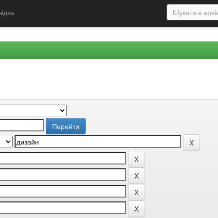
відка