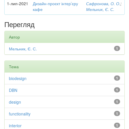
1-лип-2021
Дизайн-проєкт інтер’єру
Сафронова, О. О.
;
кафе
Мельник, Є. С.
Перегляд
Автор
Мельник, Є. С.
1
Тема
biodesign
1
DBN
1
design
1
functionality
1
interior
1