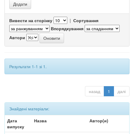
Вивести на сторінку
|
Сортування
Впорядкування
Автори
Результати 1-1 зі 1.
назад
1
далі
Знайдені матеріали:
Дата
Назва
Автор(и)
випуску