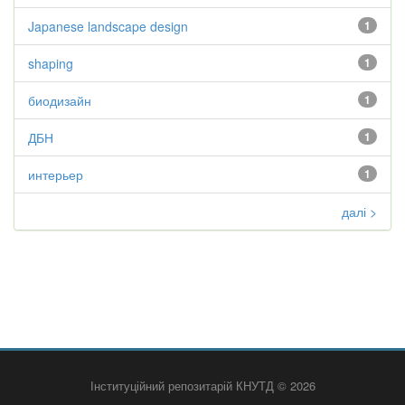
Japanese landscape design
1
shaping
1
биодизайн
1
ДБН
1
интерьер
1
далі >
Інституційний репозитарій КНУТД © 2026