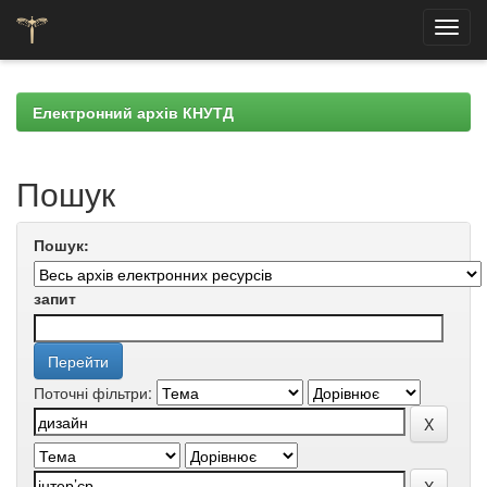
Skip
navigation
Електронний архів КНУТД
Пошук
Пошук:
запит
Поточні фільтри: