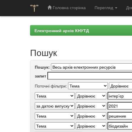
Головна сторінка
Перегляд
До
Skip
navigation
Електронний архів КНУТД
Пошук
Пошук:
запит
Поточні фільтри: