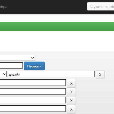
відка