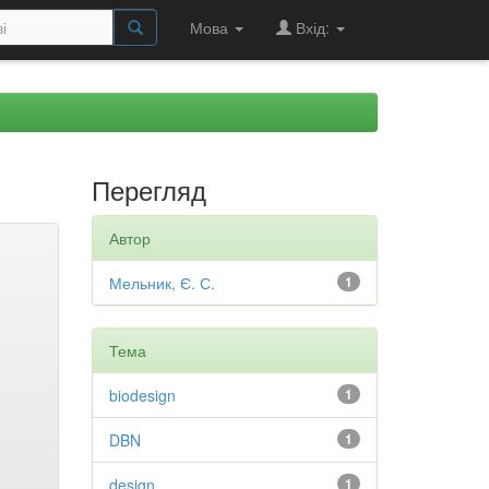
Мова
Вхід:
Перегляд
Автор
Мельник, Є. С.
1
Тема
biodesign
1
DBN
1
design
1