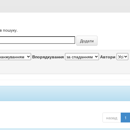
в пошуку.
Впорядкування
Автори
назад
1