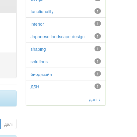
functionality
1
interior
1
Japanese landscape design
1
shaping
1
solutions
1
биодизайн
1
ДБН
1
далі >
далі