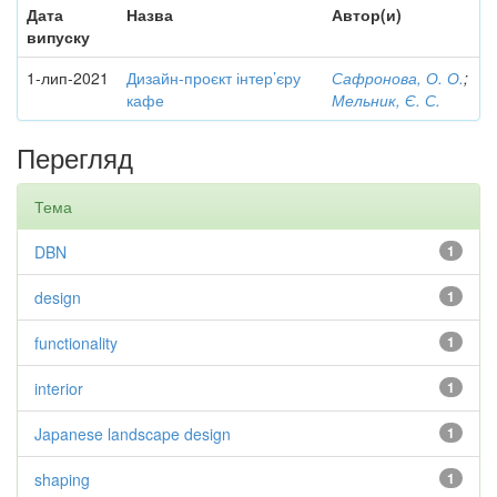
Дата
Назва
Автор(и)
випуску
1-лип-2021
Дизайн-проєкт інтер’єру
Сафронова, О. О.
;
кафе
Мельник, Є. С.
Перегляд
Тема
DBN
1
design
1
functionality
1
interior
1
Japanese landscape design
1
shaping
1