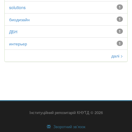
solutions
1
биодизайн
1
ДБН
1
интерьер
1
далі >
Інституційний репозитарій КНУТД © 2026
Зворотний зв’язок