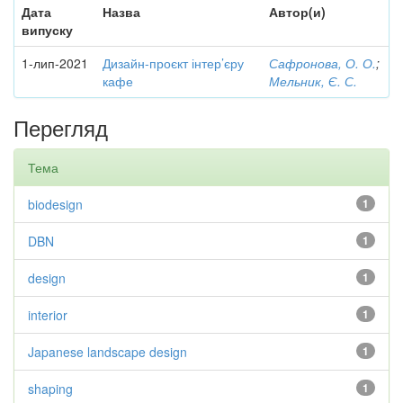
Дата
Назва
Автор(и)
випуску
1-лип-2021
Дизайн-проєкт інтер’єру
Сафронова, О. О.
;
кафе
Мельник, Є. С.
Перегляд
Тема
biodesign
1
DBN
1
design
1
interior
1
Japanese landscape design
1
shaping
1