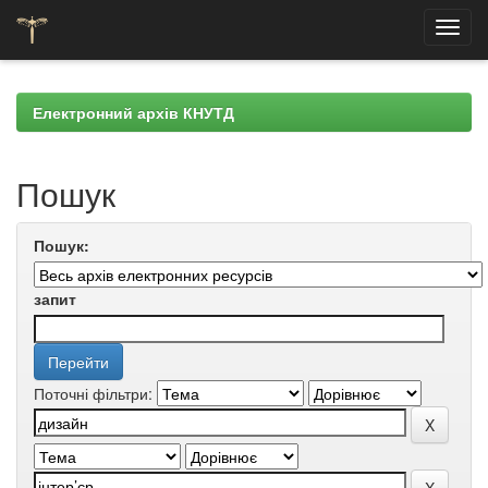
Skip
navigation
Електронний архів КНУТД
Пошук
Пошук:
запит
Поточні фільтри: