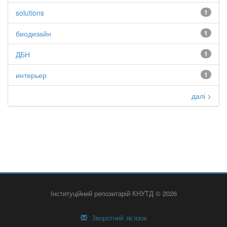
solutions
1
биодизайн
1
ДБН
1
интерьер
1
далі >
Інституційний репозитарій КНУТД © 2026
Зворотний зв’язок