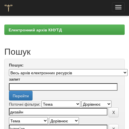
Skip
navigation
Електронний архів КНУТД
Пошук
Пошук:
запит
Поточні фільтри: