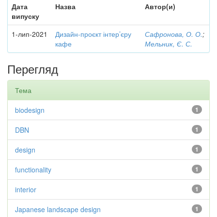
Дата
Назва
Автор(и)
випуску
1-лип-2021
Дизайн-проєкт інтер’єру
Сафронова, О. О.
;
кафе
Мельник, Є. С.
Перегляд
Тема
biodesign
1
DBN
1
design
1
functionality
1
interior
1
Japanese landscape design
1