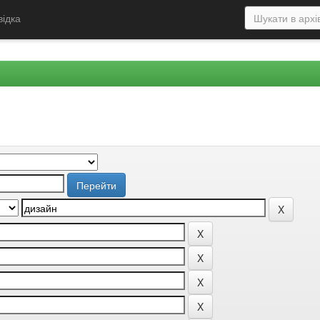
відка