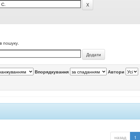
в пошуку.
Впорядкування
Автори
назад
1