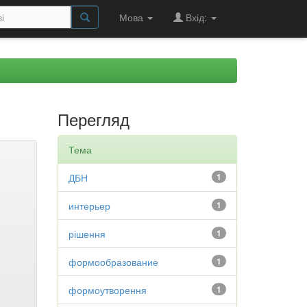
Мова
Вхід:
Перегляд
Тема
ДБН
1
интерьер
1
рішення
1
формообразование
1
формоутворення
1