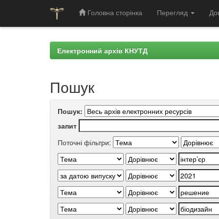
Головна сторінка
Перегляд
До
Skip
navigation
Електронний архів КНУТД
Пошук
Пошук:
запит
Поточні фільтри: