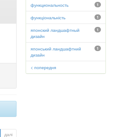
функциональность
1
функціональність
1
японский ландшафтный
1
дизайн
японський ландшафтний
1
дизайн
< попередня
далі