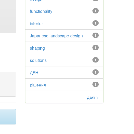
functionality
1
interior
1
Japanese landscape design
1
shaping
1
solutions
1
ДБН
1
рішення
1
далі >