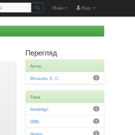
Мова
Вхід:
Перегляд
Автор
Мельник, Є. С.
1
Тема
biodesign
1
DBN
1
design
1