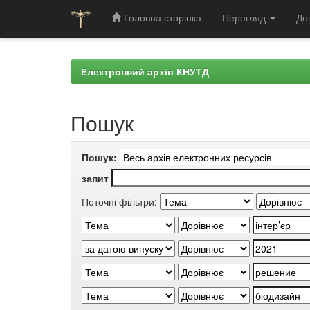
Головна сторінка
Перегляд
До
Skip
navigation
Електронний архів КНУТД
Пошук
Пошук:
запит
Поточні фільтри: