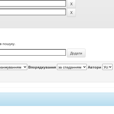
в пошуку.
Впорядкування
Автори