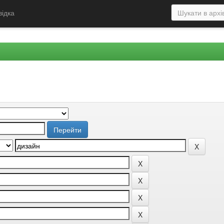
відка