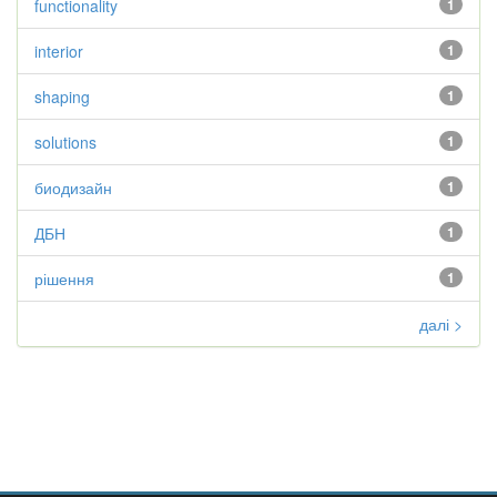
functionality
1
interior
1
shaping
1
solutions
1
биодизайн
1
ДБН
1
рішення
1
далі >