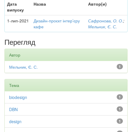
Дата
Назва
Автор(и)
випуску
1-лип-2021
Дизайн-проєкт інтер’єру
Сафронова, О. О.
;
кафе
Мельник, Є. С.
Перегляд
Автор
Мельник, Є. С.
1
Тема
biodesign
1
DBN
1
design
1