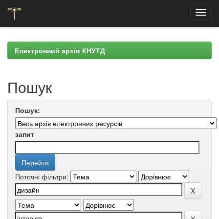
Skip
navigation
Електронний архів КНУТД
Пошук
Пошук:
запит
Поточні фільтри: