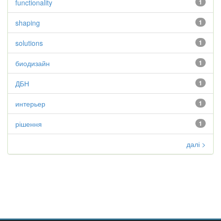
functionality
1
shaping
1
solutions
1
биодизайн
1
ДБН
1
интерьер
1
рішення
1
далі >