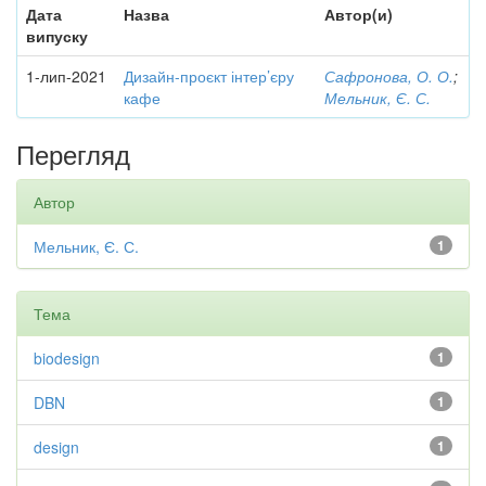
Дата
Назва
Автор(и)
випуску
1-лип-2021
Дизайн-проєкт інтер’єру
Сафронова, О. О.
;
кафе
Мельник, Є. С.
Перегляд
Автор
Мельник, Є. С.
1
Тема
biodesign
1
DBN
1
design
1