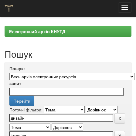
Skip
navigation
Електронний архів КНУТД
Пошук
Пошук:
запит
Поточні фільтри: