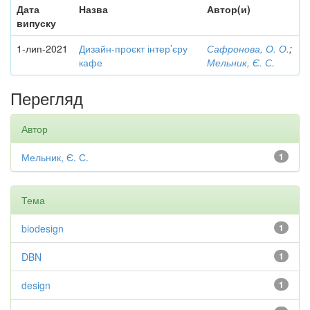
Дата
Назва
Автор(и)
випуску
1-лип-2021
Дизайн-проєкт інтер’єру
Сафронова, О. О.
;
кафе
Мельник, Є. С.
Перегляд
Автор
Мельник, Є. С.
1
Тема
biodesign
1
DBN
1
design
1