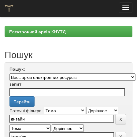
Skip
navigation
Електронний архів КНУТД
Пошук
Пошук:
запит
Поточні фільтри: