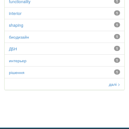
functionality
1
interior
1
shaping
1
биодизайн
1
ДБН
1
интерьер
1
рішення
1
далі >