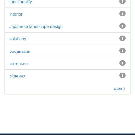
functionality
1
interior
1
Japanese landscape design
1
solutions
1
биодизайн
1
интерьер
1
рішення
1
далі >