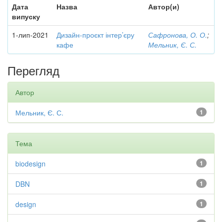
Дата
Назва
Автор(и)
випуску
1-лип-2021
Дизайн-проєкт інтер’єру
Сафронова, О. О.
;
кафе
Мельник, Є. С.
Перегляд
Автор
Мельник, Є. С.
1
Тема
biodesign
1
DBN
1
design
1