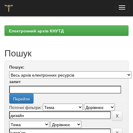
Skip
navigation
Електронний архів КНУТД
Пошук
Пошук:
запит
Поточні фільтри: