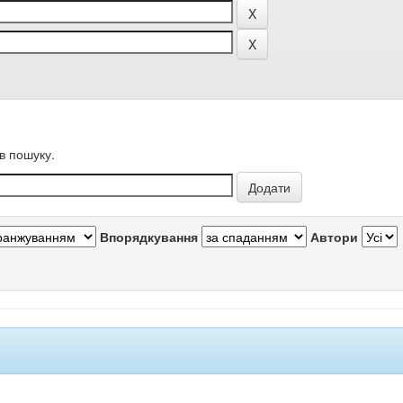
в пошуку.
Впорядкування
Автори