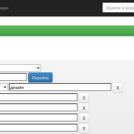
відка