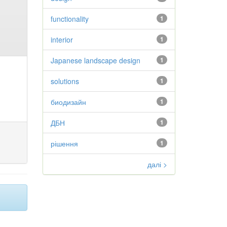
functionality
1
interior
1
Japanese landscape design
1
solutions
1
биодизайн
1
ДБН
1
рішення
1
далі >