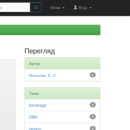
Мова
Вхід:
Перегляд
Автор
Мельник, Є. С.
1
Тема
biodesign
1
DBN
1
design
1