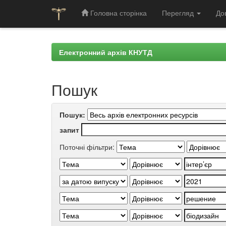
Головна сторінка
Перегляд
До
Skip
navigation
Електронний архів КНУТД
Пошук
Пошук:
запит
Поточні фільтри: