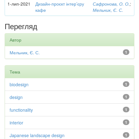
1-лип-2021
Дизайн-проєкт інтер’єру
Сафронова, О. О.
;
кафе
Мельник, Є. С.
Перегляд
Автор
Мельник, Є. С.
1
Тема
biodesign
1
design
1
functionality
1
interior
1
Japanese landscape design
1