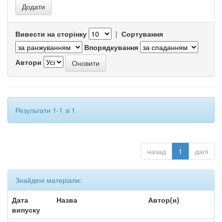
Вивести на сторінку
|
Сортування
Впорядкування
Автори
Результати 1-1 зі 1.
назад
1
далі
Знайдені матеріали:
Дата
Назва
Автор(и)
випуску