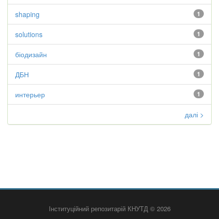
shaping
1
solutions
1
біодизайн
1
ДБН
1
интерьер
1
далі >
Інституційний репозитарій КНУТД © 2026