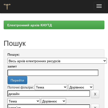
Skip
navigation
Електронний архів КНУТД
Пошук
Пошук:
запит
Поточні фільтри: