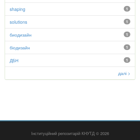
shaping
1
solutions
1
биодизайн
1
біодизайн
1
ДБН
1
далі >
Інституційний репозитарій КНУТД © 2026