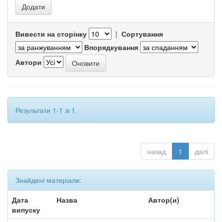
Вивести на сторінку
|
Сортування
Впорядкування
Автори
Результати 1-1 зі 1.
назад
1
далі
Знайдені матеріали:
Дата
Назва
Автор(и)
випуску