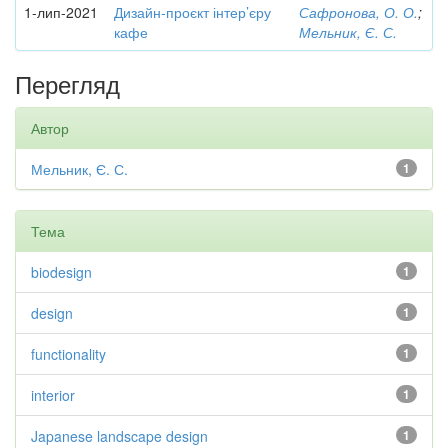
1-лип-2021
Дизайн-проєкт інтер’єру
Сафронова, О. О.
;
кафе
Мельник, Є. С.
Перегляд
Автор
Мельник, Є. С.
1
Тема
biodesign
1
design
1
functionality
1
interior
1
Japanese landscape design
1