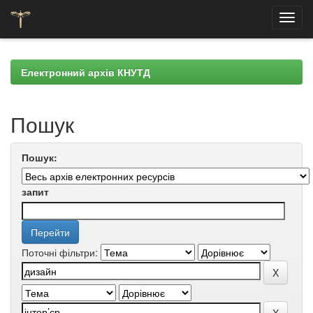
Skip
navigation
Електронний архів КНУТД
Пошук
Пошук:
запит
Поточні фільтри: