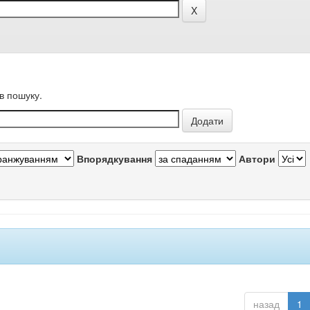
в пошуку.
Впорядкування
Автори
назад
1