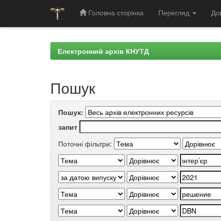
Головна сторінка
Перегляд
До
Skip
navigation
Електронний архів КНУТД
Пошук
Пошук:
запит
Поточні фільтри: