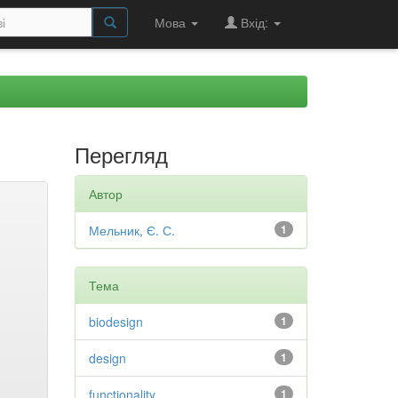
Мова
Вхід:
Перегляд
Автор
Мельник, Є. С.
1
Тема
biodesign
1
design
1
functionality
1