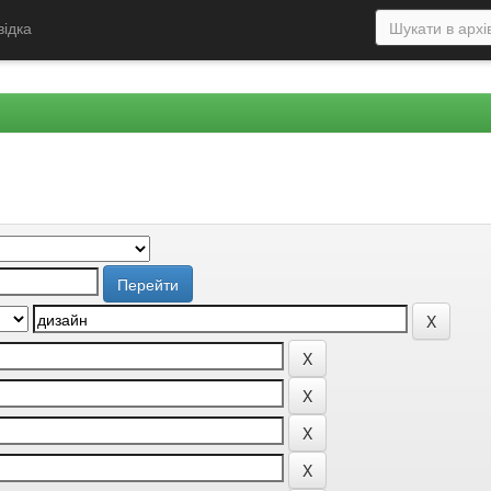
відка