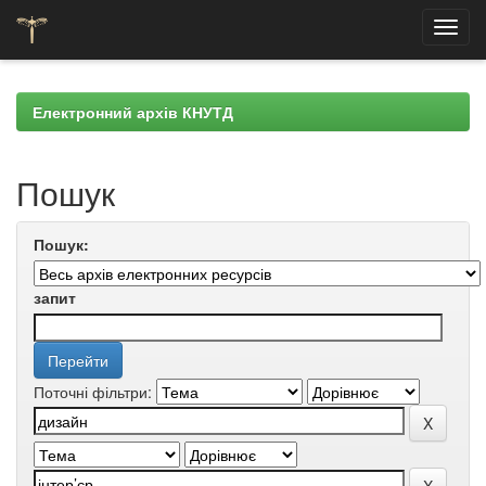
Skip
navigation
Електронний архів КНУТД
Пошук
Пошук:
запит
Поточні фільтри: