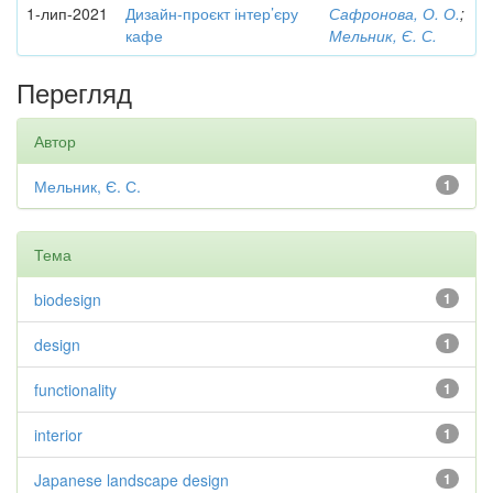
1-лип-2021
Дизайн-проєкт інтер’єру
Сафронова, О. О.
;
кафе
Мельник, Є. С.
Перегляд
Автор
Мельник, Є. С.
1
Тема
biodesign
1
design
1
functionality
1
interior
1
Japanese landscape design
1