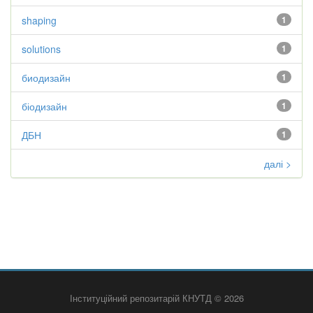
shaping
1
solutions
1
биодизайн
1
біодизайн
1
ДБН
1
далі >
Інституційний репозитарій КНУТД © 2026