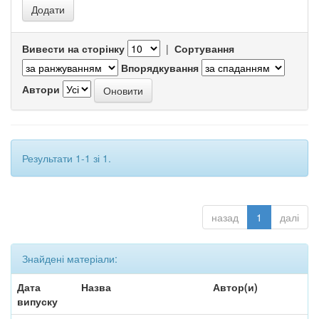
Вивести на сторінку
|
Сортування
Впорядкування
Автори
Результати 1-1 зі 1.
назад
1
далі
Знайдені матеріали:
Дата
Назва
Автор(и)
випуску