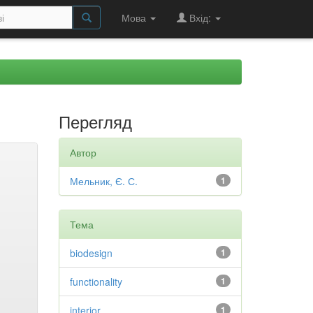
Мова
Вхід:
Перегляд
Автор
Мельник, Є. С.
1
Тема
biodesign
1
functionality
1
interior
1