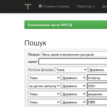
Головна сторінка
Перегляд
До
Skip
navigation
Електронний архів КНУТД
Пошук
Пошук:
запит
Поточні фільтри: