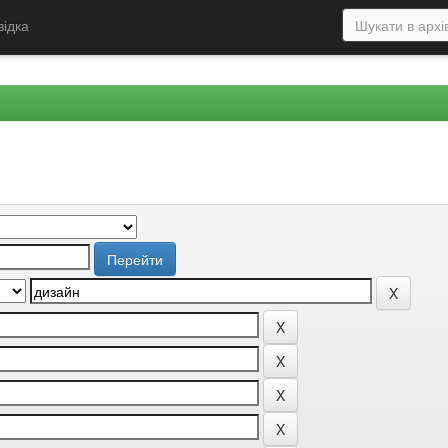
відка