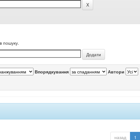
в пошуку.
Впорядкування
Автори
назад
1