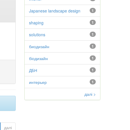
Japanese landscape design
1
shaping
1
solutions
1
биодизайн
1
біодизайн
1
ДБН
1
интерьер
1
далі >
далі