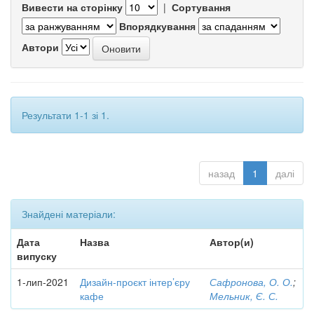
Вивести на сторінку
|
Сортування
Впорядкування
Автори
Результати 1-1 зі 1.
назад
1
далі
Знайдені матеріали:
Дата
Назва
Автор(и)
випуску
1-лип-2021
Дизайн-проєкт інтер’єру
Сафронова, О. О.
;
кафе
Мельник, Є. С.