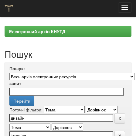
Skip
navigation
Електронний архів КНУТД
Пошук
Пошук:
запит
Поточні фільтри: