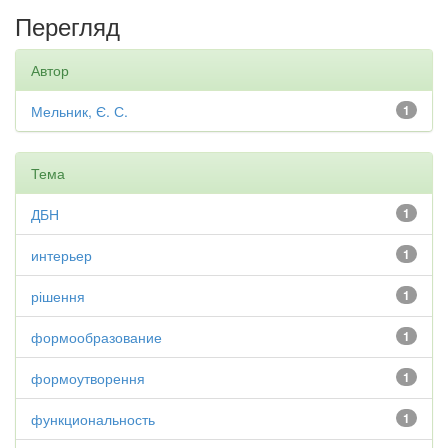
Перегляд
Автор
Мельник, Є. С.
1
Тема
ДБН
1
интерьер
1
рішення
1
формообразование
1
формоутворення
1
функциональность
1