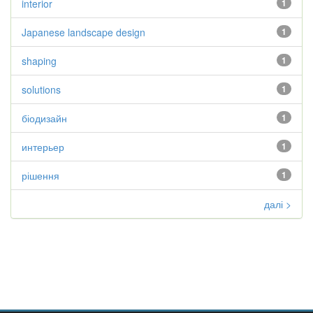
interior
1
Japanese landscape design
1
shaping
1
solutions
1
біодизайн
1
интерьер
1
рішення
1
далі >