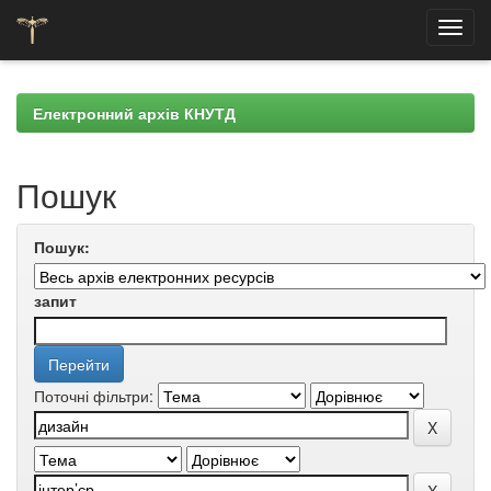
Skip
navigation
Електронний архів КНУТД
Пошук
Пошук:
запит
Поточні фільтри: