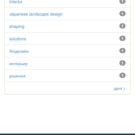
interior
1
Japanese landscape design
1
shaping
1
solutions
1
біодизайн
1
интерьер
1
рішення
1
далі >