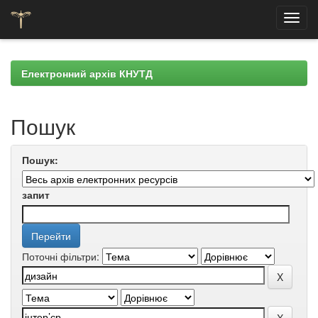
Skip
navigation
Електронний архів КНУТД
Пошук
Пошук:
запит
Поточні фільтри: