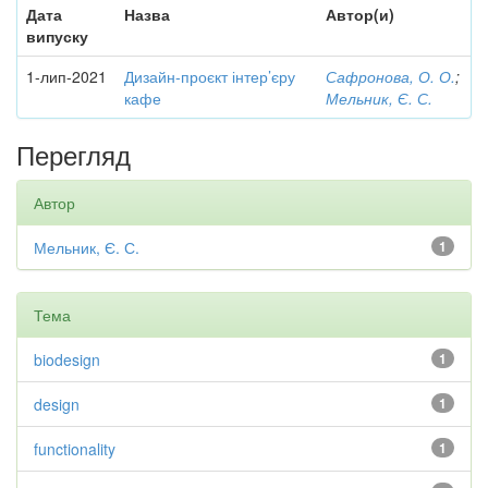
Дата
Назва
Автор(и)
випуску
1-лип-2021
Дизайн-проєкт інтер’єру
Сафронова, О. О.
;
кафе
Мельник, Є. С.
Перегляд
Автор
Мельник, Є. С.
1
Тема
biodesign
1
design
1
functionality
1