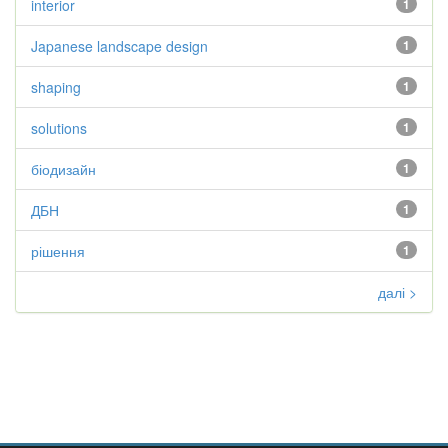
interior
1
Japanese landscape design
1
shaping
1
solutions
1
біодизайн
1
ДБН
1
рішення
1
далі >