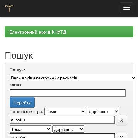
Skip
navigation
Електронний архів КНУТД
Пошук
Пошук:
запит
Поточні фільтри: