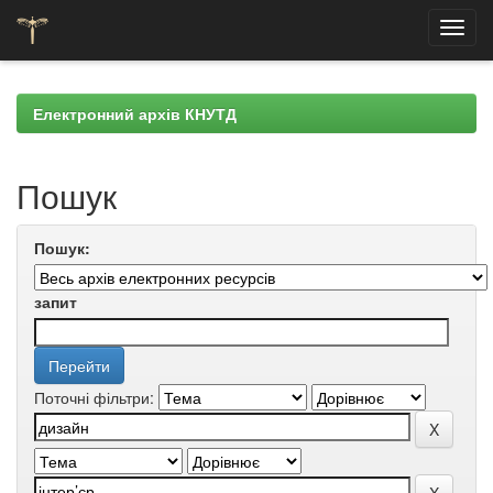
Skip
navigation
Електронний архів КНУТД
Пошук
Пошук:
запит
Поточні фільтри: