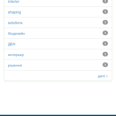
interior
1
shaping
1
solutions
1
біодизайн
1
ДБН
1
интерьер
1
рішення
1
далі >