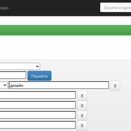
відка