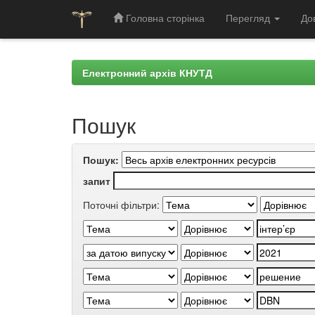
Головна сторінка
Перегляд
До
Skip
navigation
Електронний архів КНУТД
Пошук
Пошук:
запит
Поточні фільтри: