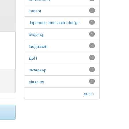
interior
1
Japanese landscape design
1
shaping
1
біодизайн
1
ДБН
1
интерьер
1
рішення
1
далі >