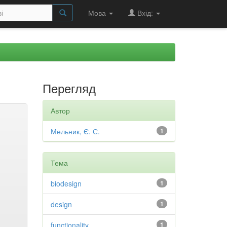
Мова
Вхід:
Перегляд
Автор
Мельник, Є. С.
1
Тема
biodesign
1
design
1
functionality
1