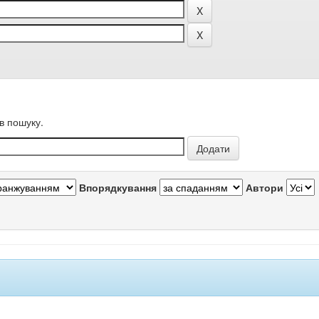
в пошуку.
Впорядкування
Автори