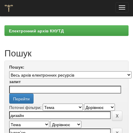
Skip
navigation
Електронний архів КНУТД
Пошук
Пошук:
запит
Поточні фільтри: