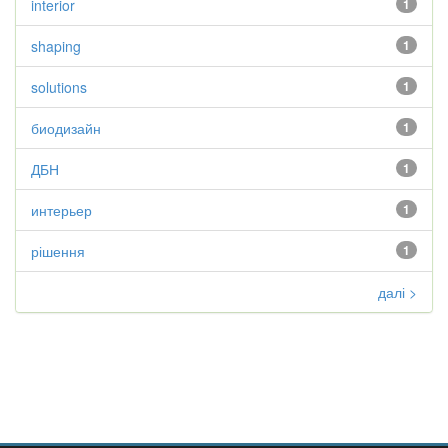
interior
1
shaping
1
solutions
1
биодизайн
1
ДБН
1
интерьер
1
рішення
1
далі >