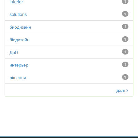
interior
1
solutions
1
биодизайн
1
біодизайн
1
ДБН
1
интерьер
1
рішення
1
далі >