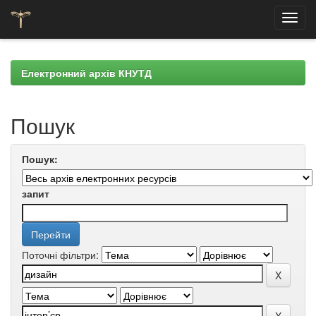
Skip
navigation
Електронний архів КНУТД
Пошук
Пошук:
запит
Поточні фільтри: