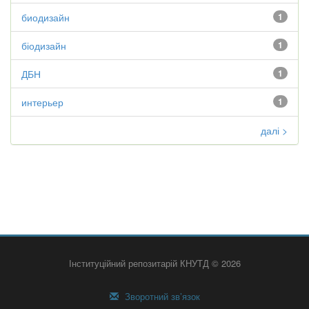
биодизайн
1
біодизайн
1
ДБН
1
интерьер
1
далі >
Інституційний репозитарій КНУТД © 2026
Зворотний зв’язок