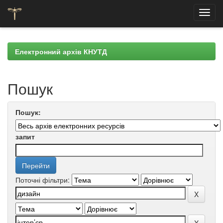
Skip
navigation
Електронний архів КНУТД
Пошук
Пошук:
запит
Поточні фільтри: