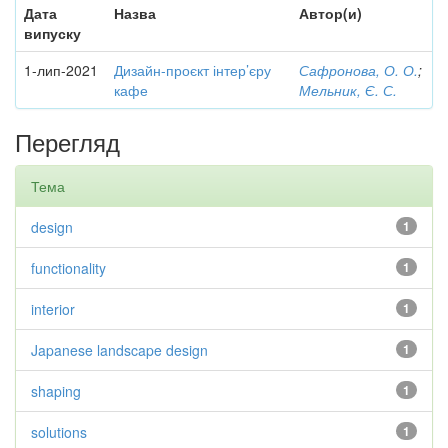
Дата
Назва
Автор(и)
випуску
1-лип-2021
Дизайн-проєкт інтер’єру
Сафронова, О. О.
;
кафе
Мельник, Є. С.
Перегляд
Тема
design
1
functionality
1
interior
1
Japanese landscape design
1
shaping
1
solutions
1