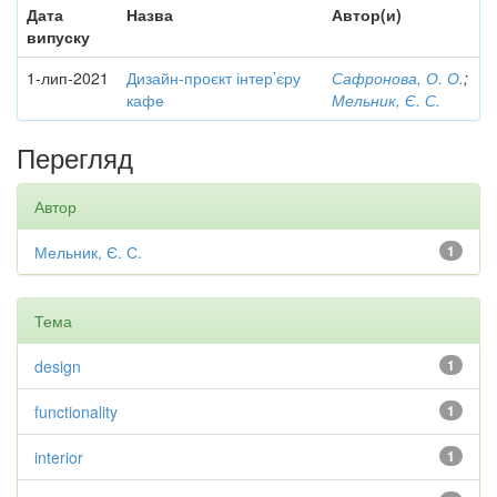
Дата
Назва
Автор(и)
випуску
1-лип-2021
Дизайн-проєкт інтер’єру
Сафронова, О. О.
;
кафе
Мельник, Є. С.
Перегляд
Автор
Мельник, Є. С.
1
Тема
design
1
functionality
1
interior
1