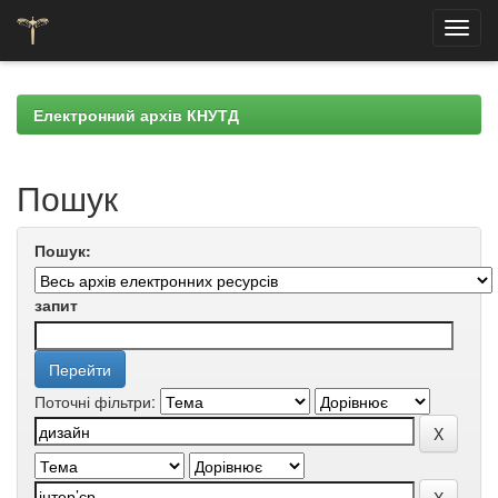
Skip
navigation
Електронний архів КНУТД
Пошук
Пошук:
запит
Поточні фільтри: