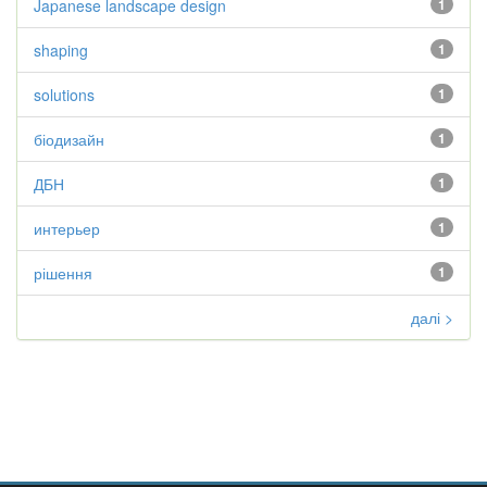
Japanese landscape design
1
shaping
1
solutions
1
біодизайн
1
ДБН
1
интерьер
1
рішення
1
далі >