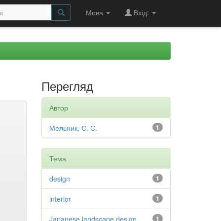
Мова
Вхід:
Перегляд
Автор
Мельник, Є. С.
1
Тема
design
1
interior
1
Japanese landscape design
1