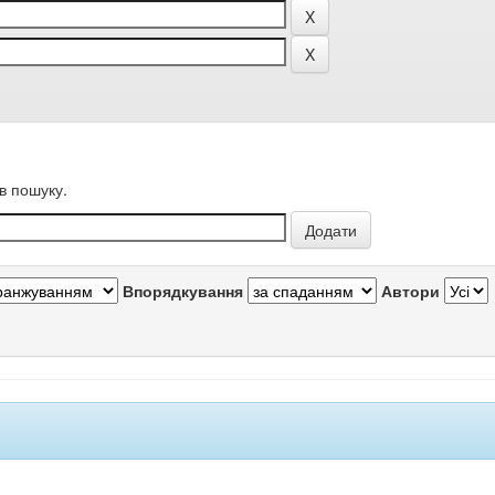
в пошуку.
Впорядкування
Автори