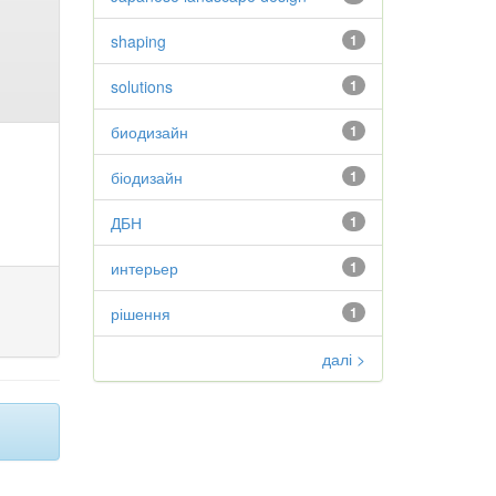
shaping
1
solutions
1
биодизайн
1
біодизайн
1
ДБН
1
интерьер
1
рішення
1
далі >