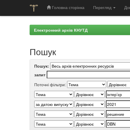
Головна сторінка
Перегляд
До
Skip
navigation
Електронний архів КНУТД
Пошук
Пошук:
запит
Поточні фільтри: