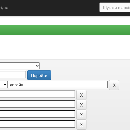
відка