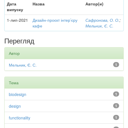
Дата
Назва
Автор(и)
випуску
1-лип-2021
Дизайн-проєкт інтер’єру
Сафронова, О. О.
;
кафе
Мельник, Є. С.
Перегляд
Автор
Мельник, Є. С.
1
Тема
biodesign
1
design
1
functionality
1