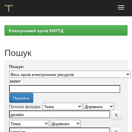
Skip
navigation
Електронний архів КНУТД
Пошук
Пошук:
запит
Поточні фільтри: