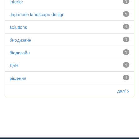
interior
1
Japanese landscape design
1
solutions
1
биодизайн
1
біодизайн
1
ДБН
1
рішення
1
далі >