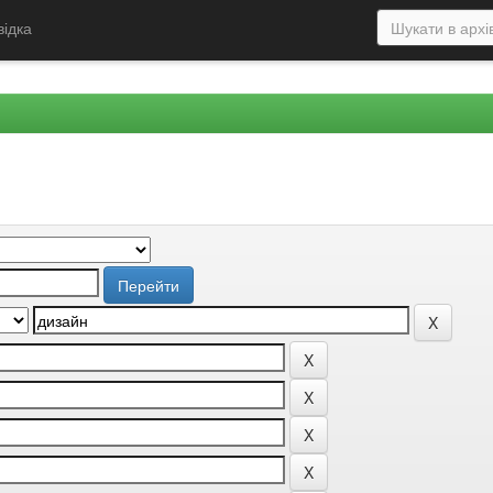
відка