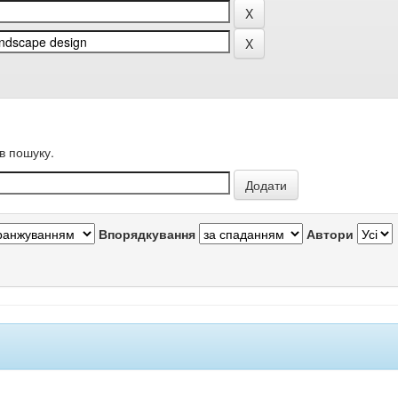
в пошуку.
Впорядкування
Автори