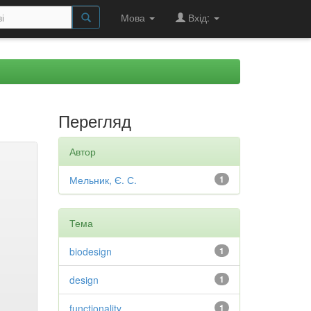
Мова
Вхід:
Перегляд
Автор
Мельник, Є. С.
1
Тема
biodesign
1
design
1
functionality
1