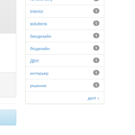
interior
1
solutions
1
биодизайн
1
біодизайн
1
ДБН
1
интерьер
1
рішення
1
далі >