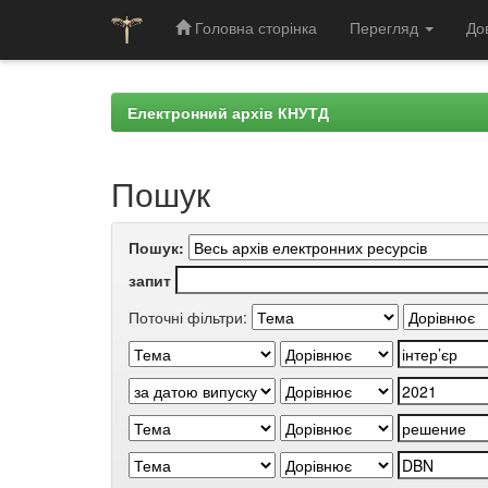
Головна сторінка
Перегляд
До
Skip
navigation
Електронний архів КНУТД
Пошук
Пошук:
запит
Поточні фільтри: