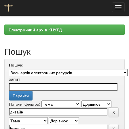
Skip
navigation
Електронний архів КНУТД
Пошук
Пошук:
запит
Поточні фільтри: