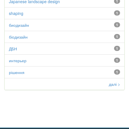
Japanese landscape design
1
shaping
1
биодизайн
1
біодизайн
1
ДБН
1
интерьер
1
рішення
1
далі >