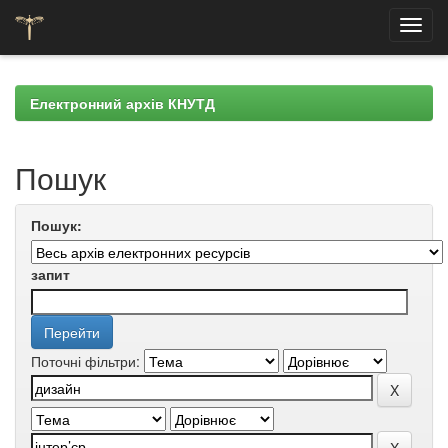
Skip
navigation
Електронний архів КНУТД
Пошук
Пошук:
запит
Поточні фільтри: