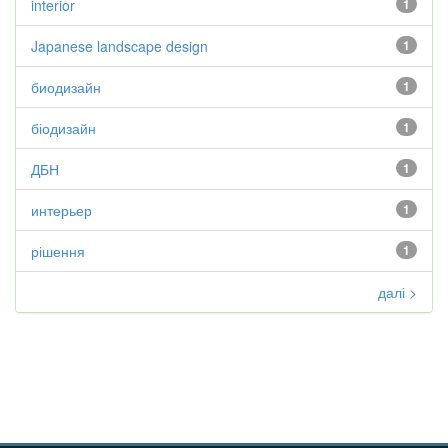
interior
1
Japanese landscape design
1
биодизайн
1
біодизайн
1
ДБН
1
интерьер
1
рішення
1
далі >